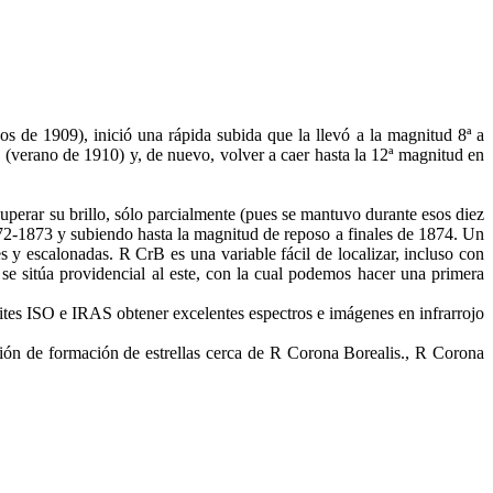
dos de 1909), inició una rápida subida que la llevó a la magnitud 8ª a
d (verano de 1910) y, de nuevo, volver a caer hasta la 12ª magnitud en
uperar su brillo, sólo parcialmente (pues se mantuvo durante esos diez
72-1873 y subiendo hasta la magnitud de reposo a finales de 1874. Un
s y escalonadas. R CrB es una variable fácil de localizar, incluso con
2ª se sitúa providencial al este, con la cual podemos hacer una primera
élites ISO e IRAS obtener excelentes espectros e imágenes en infrarrojo
ión de formación de estrellas cerca de R Corona Borealis., R Corona