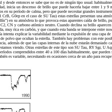
ad y desde entonces se sabe que no es de ningún tipo usual: habitualme
dad, inicia un descenso de brillo que puede hacerla bajar entre 1 y 9 
icos en su período de calma, pero que puede necesitar grandes instrume
a R CrB, G0ep en el caso de SU Tau) estas estrellas presentan una atmó
lín”) en su atmósfera lo que provoca estas aparentes caída de brillo, p
 C2, CN y carbono atómico neutro. Cuando declina su brillo aparecen l
lla, muy rica en carbón, y que cuando esta banda se interpone entre nosot
ría intenta explicar la variabilidad mediante la expulsión de una capa de
las de polvo que ocultan la estrella. También hay problemas con este p
stancia, además de que las capas internas de la nube estarán demasiado c
estamos viendo. Otras estrellas de este tipo son SU Tau, RY Sgr, U Aq
r períodos comprendidos entre 40 a 100 días habitualmente, que pueden
ambién es variable, necesitando en ocasiones cerca de un año para recupe