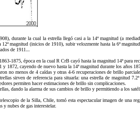
08), durante la cual la estrella llegó casi a la 14ª magnitud (a media
la 12ª magnitud (inicios de 1910), subir velozmente hasta la 6ª magnitu
ados de 1911...
 1863-1875, época en la cual R CrB cayó hasta la magnitud 14ª para rec
1 y 1872, cayendo de nuevo hasta la 14ª magnitud durante los años 18
raron no menos de 4 caídas y otras 4-6 recuperaciones de brillo parciale
trellas sirven de referencia para situarla: una estrella de magnitud 7.
ededores permiten hacer estimaciones de brillo sin complicaciones.
ellas, dando la alarma de sus cambios de brillo y permitiendo a los sat
scopio de la Silla, Chile, tomó esta espectacular imagen de una reg
s y nubes de gas interestelar.