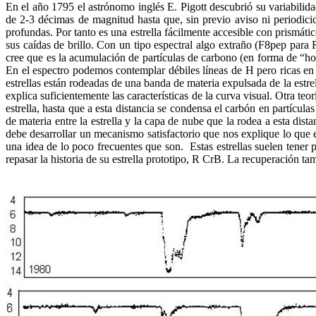
En el año 1795 el astrónomo inglés E. Pigott descubrió su variabilid
de 2-3 décimas de magnitud hasta que, sin previo aviso ni periodici
profundas. Por tanto es una estrella fácilmente accesible con prismát
sus caídas de brillo. Con un tipo espectral algo extraño (F8pep par
cree que es la acumulación de partículas de carbono (en forma de “hol
En el espectro podemos contemplar débiles líneas de H pero ricas en
estrellas están rodeadas de una banda de materia expulsada de la estre
explica suficientemente las características de la curva visual. Otra teo
estrella, hasta que a esta distancia se condensa el carbón en partícu
de materia entre la estrella y la capa de nube que la rodea a esta di
debe desarrollar un mecanismo satisfactorio que nos explique lo que 
una idea de lo poco frecuentes que son.
Estas estrellas suelen tene
repasar la historia de su estrella prototipo, R CrB. La recuperación t