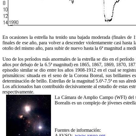
En ocasiones la estrella ha tenido una bajada moderada (finales de 19
finales de ese año, para volver a descender violentamente casi hasta 
otoño del mismo año, para subir de nuevo hasta la 6ª magnitud a medi
Uno de los períodos más anormales de la estrella se dio en el período
años por debajo de la 6.5ª magnitud) en 1865, 1867, 1869, 1870, 187
episodio similar se dio entre los años 1908-1912 en el cual se regist
prismáticos: situada en el seno de la Corona Boreal, sus brillantes es
determinación de brillo. Estrellas de la magnitud 5.6ª-7.5ª en sus alr
Los aficionados han contribuido decisivamente al estudio de estas estr
respectivamente.
La Cámara de Amplio Campo (WFI) del tele
Borealis es un complejo de jóvenes estrella
Fuentes de información:
AAVSO:
www.aavso.org