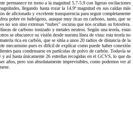
nte permanece en torno a la magnitud 5.7-5.9 con ligeras oscilaciones
magnitudes, llegando hasta rozar la 14.9ª magnitud en sus caídas más
ntos de aficionado y excelente transparencia para seguir completamente
sfera pobre en hidrógeno, aunque muy ricas en carbono, tanto, que se
ues no son sino extensas “nubes” oscuras que nos ocultan su fotosfera.
íneas de carbono ionizado y metales neutros. Según una teoría, estas
ros se obscurece su visión desde nuestra línea de vista: esta teoría no
 materia rica en carbón, que se sitúa a unos 20 radios de distancia de la
osible mecanismo pues es difícil de explicar como puede haber conexión
alientes para condensarse en partículas de polvo de carbón. Todavía se
r y así hasta únicamente 26 estrellas recogidas en el GCVS, lo que da
 ser años, pero son absolutamente imprevisibles, como podemos ver al
rarse.