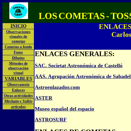
...
LOS
COMETAS
-
TOS
.....
ENLACES 
INICIO
Observaciones
Carlo
visuales de
cometas
Cometas a fondo
Fotos
ENLACES GENERALES:
Dibujos
Métodos de
SAC. Societat Astronómica de Castelló
observación
visual
AAS. Agrupación Astronómica de Sabadel
VARIABLES
Observatorio
Astroenlazador.com
Enlaces
Otras actividades
ASTER
Méchain y Vallés
articulos
Museo español del espacio
ASTROSURF