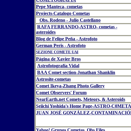
Pepe Manteca- cometas
Projects-Catalogo Cometas
Obs. Rodeno - Julio Castellano
RAFA FERRANDO-ASTRO- cometas -
asteroides
Blog de Felipe Peña - Astrofoto
German Peris - Astrofoto
SEZIONE COMETE UAI
Página de Xavier Bros
Astrofotografía Vidal
BAA Comet section-Jonathan Shanklin
Astrosite-cometas
Comet Ikeya-Zhang Photo Gallery
Comet Observers' Forum
NearEarth.net Comets, Meteors, & Asteroids
Seiichi Yoshida's Home Page-ASTRO-C0MET
JUAN JOSÉ GONZÁLEZ-CONTAMINACIÓ
Yahoo! Grupos Cometas_Obs Files