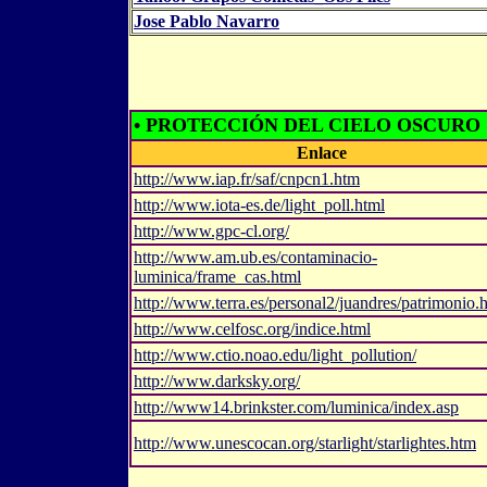
Jose Pablo Navarro
• PROTECCIÓN DEL CIELO OSCURO
Enlace
http://www.iap.fr/saf/cnpcn1.htm
http://www.iota-es.de/light_poll.html
http://www.gpc-cl.org/
http://www.am.ub.es/contaminacio-
luminica/frame_cas.html
http://www.terra.es/personal2/juandres/patrimonio.
http://www.celfosc.org/indice.html
http://www.ctio.noao.edu/light_pollution/
http://www.darksky.org/
http://www14.brinkster.com/luminica/index.asp
http://www.unescocan.org/starlight/starlightes.htm