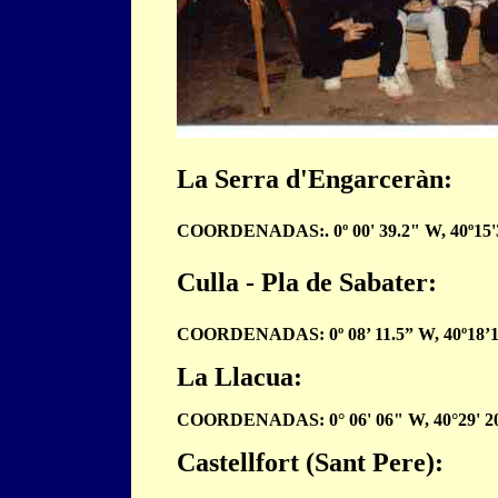
La Serra d'Engarceràn:
COORDENADAS:. 0º 00' 39.2" W, 40º15
Culla - Pla de Sabater:
COORDENADAS: 0º 08’ 11.5” W, 40º18’1
La Llacua:
COORDENADAS: 0° 06' 06" W, 40°29' 2
Castellfort (Sant Pere):