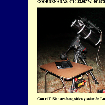
COORDENADAS: 0°10'23.98"W, 40°29'5
Con el T150 astrofotográfico y solución Lu