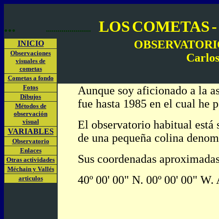
...
LOS
COMETAS
-
.......................
OBSERVATORIO
INICIO
Observaciones
Carlo
visuales de
cometas
Cometas a fondo
Fotos
Aunque soy aficionado a la as
Dibujos
fue hasta 1985 en el cual he p
Métodos de
observación
visual
El observatorio habitual está 
VARIABLES
de una pequeña colina denom
Observatorio
Enlaces
Sus coordenadas aproximadas
Otras actividades
Méchain y Vallés
40º 00' 00" N. 00º 00' 00" W.
articulos